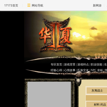
17173首页
网站导航
新网游
专区首页
|
游戏背景
|
游戏特点
|
职业技能
|
经验心得 | 心情故事 |
氏族交友
|
NPC 坐标
|
东夷战士
材料
药品