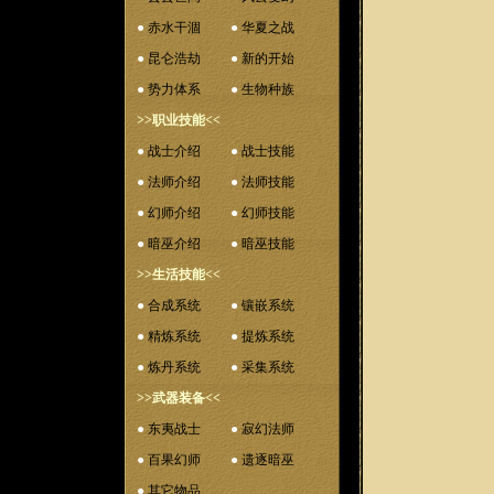
●
赤水干涸
●
华夏之战
●
昆仑浩劫
●
新的开始
●
势力体系
●
生物种族
>>职业技能<<
●
战士介绍
●
战士技能
●
法师介绍
●
法师技能
●
幻师介绍
●
幻师技能
●
暗巫介绍
●
暗巫技能
>>生活技能<<
●
合成系统
●
镶嵌系统
●
精炼系统
●
提炼系统
●
炼丹系统
●
采集系统
>>武器装备<<
●
东夷战士
●
寂幻法师
●
百果幻师
●
遗逐暗巫
●
其它物品