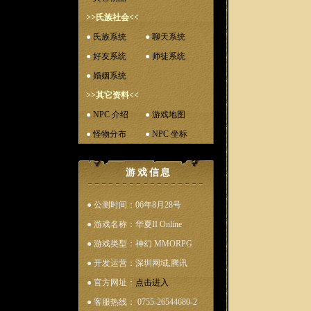
>>氏族社会<<
●
氏族系统
●
聊天系统
●
好友系统
●
师徒系统
●
婚姻系统
>>其它资料<<
●
NPC 介绍
●
游戏地图
●
怪物分布
●
NPC 坐标
游戏信息
● 公测时间：06年8月28号
● 游戏名称：华夏II Online
● 游戏类型：神幻 MMORPG
● 开发运营：深圳网域,腾讯
● 官方网址：
点击进入
● 客服热线： 0755-26544680-2