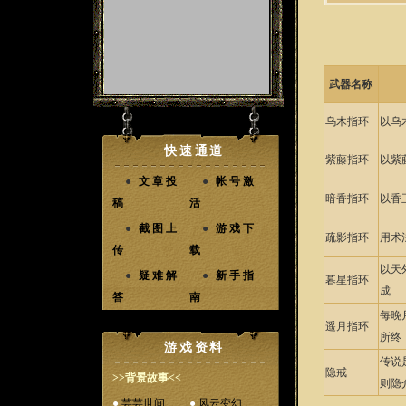
武器名称
乌木指环
以乌
快速通道
紫藤指环
以紫
●
文章投
●
帐号激
暗香指环
以香
稿
活
●
截图上
●
游戏下
疏影指环
用术
传
载
以天
●
疑难解
●
新手指
暮星指环
成
答
南
每晚
遥月指环
所终
游戏资料
传说
隐戒
>>背景故事<<
则隐
●
芸芸世间
●
风云变幻