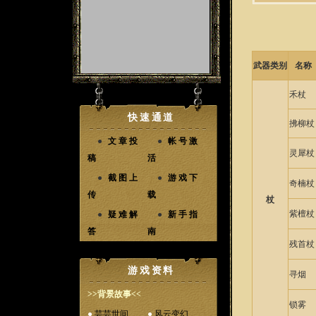
武器类别
名称
禾杖
快速通道
拂柳杖
●
文章投
●
帐号激
灵犀杖
稿
活
●
截图上
●
游戏下
奇楠杖
传
载
杖
紫檀杖
●
疑难解
●
新手指
答
南
残首杖
游戏资料
寻烟
>>背景故事<<
锁雾
●
芸芸世间
●
风云变幻