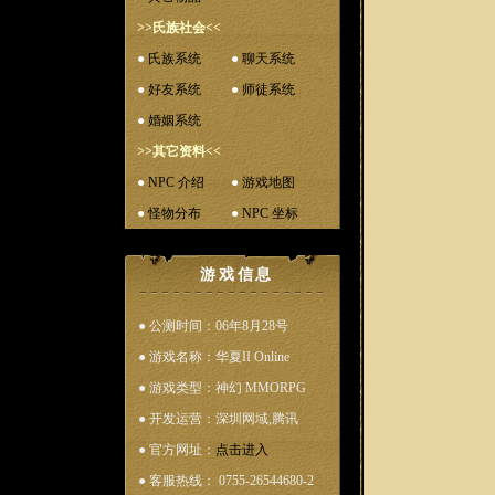
>>氏族社会<<
●
氏族系统
●
聊天系统
●
好友系统
●
师徒系统
●
婚姻系统
>>其它资料<<
●
NPC 介绍
●
游戏地图
●
怪物分布
●
NPC 坐标
游戏信息
● 公测时间：06年8月28号
● 游戏名称：华夏II Online
● 游戏类型：神幻 MMORPG
● 开发运营：深圳网域,腾讯
● 官方网址：
点击进入
● 客服热线： 0755-26544680-2