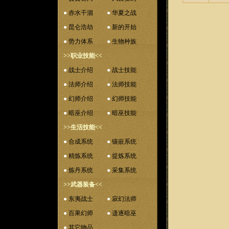
●
赤水干涸
●
华夏之战
●
昆仑浩劫
●
新的开始
●
势力体系
●
生物种族
>>职业技能<<
●
战士介绍
●
战士技能
●
法师介绍
●
法师技能
●
幻师介绍
●
幻师技能
●
暗巫介绍
●
暗巫技能
>>生活技能<<
●
合成系统
●
镶嵌系统
●
精炼系统
●
提炼系统
●
炼丹系统
●
采集系统
>>武器装备<<
●
东夷战士
●
寂幻法师
●
百果幻师
●
遗逐暗巫
●
其它物品