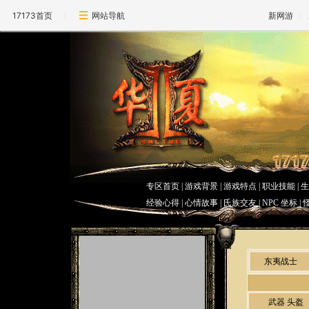
17173首页
网站导航
新网游
专区首页
|
游戏背景
|
游戏特点
|
职业技能
|
经验心得 | 心情故事 |
氏族交友
|
NPC 坐标
|
东夷战士
武器
头盔