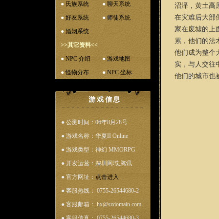
●
氏族系统
●
聊天系统
沼泽，黄土高
在灾难后大部
●
好友系统
●
师徒系统
家在废墟的上
●
婚姻系统
累，他们的法
>>其它资料<<
他们成为整个
●
NPC 介绍
●
游戏地图
实，与人交往
●
怪物分布
●
NPC 坐标
他们的城市也
游戏信息
● 公测时间：06年8月28号
● 游戏名称：华夏II Online
● 游戏类型：神幻 MMORPG
● 开发运营：深圳网域,腾讯
● 官方网址：
点击进入
● 客服热线： 0755-26544680-2
● 客服邮箱： hx@szdomain.com
● 客服传真： 0755-26544680-3