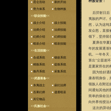
种族背景：
●
昆仑浩劫
●
新的开始
●
势力体系
●
生物种族
后羿射日后，
>>职业技能<<
夷族的声讨。
●
战士介绍
●
战士技能
然，认为这纯
●
法师介绍
●
法师技能
发众怒，直接
领下，坚持留
●
幻师介绍
●
幻师技能
夏庚在华夏族
●
暗巫介绍
●
暗巫技能
年的发展逐渐
>>生活技能<<
机。一年冬天
●
合成系统
●
镶嵌系统
算出“尘嚣迷
●
精炼系统
●
提炼系统
是夏家所在的
●
炼丹系统
●
采集系统
因为恰好遇到
康表明身份，
>>武器装备<<
领族人在附近
●
东夷战士
●
寂幻法师
间通知其他的
●
百果幻师
●
遗逐暗巫
简单的保命法
●
其它物品
向外界传授法
>>氏族社会<<
这次的异动如