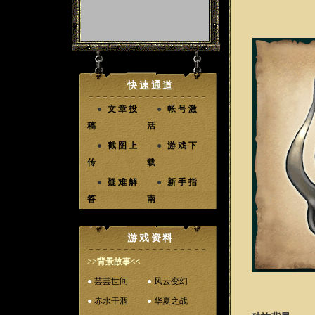
快速通道
●
文章投
●
帐号激
稿
活
●
截图上
●
游戏下
传
载
●
疑难解
●
新手指
答
南
游戏资料
>>背景故事<<
●
芸芸世间
●
风云变幻
●
赤水干涸
●
华夏之战