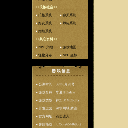
>>氏族社会<<
●
氏族系统
●
聊天系统
●
好友系统
●
师徒系统
●
婚姻系统
>>其它资料<<
●
NPC 介绍
●
游戏地图
●
怪物分布
●
NPC 坐标
游戏信息
● 公测时间：06年8月28号
● 游戏名称：华夏II Online
● 游戏类型：神幻 MMORPG
● 开发运营：深圳网域,腾讯
● 官方网址：
点击进入
● 客服热线： 0755-26544680-2