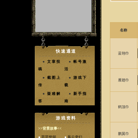
名称
快速通道
蓝翎巾
●
文章投
●
帐号激
稿
活
●
截图上
●
游戏下
雁翅巾
传
载
●
疑难解
●
新手指
答
南
鹤顶巾
游戏资料
>>背景故事<<
鹏翼巾
●
芸芸世间
●
风云变幻