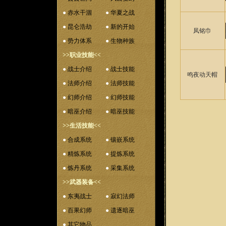
●
赤水干涸
●
华夏之战
●
昆仑浩劫
●
新的开始
凤铭巾
●
势力体系
●
生物种族
>>职业技能<<
●
战士介绍
●
战士技能
鸣夜动天帽
●
法师介绍
●
法师技能
●
幻师介绍
●
幻师技能
●
暗巫介绍
●
暗巫技能
>>生活技能<<
●
合成系统
●
镶嵌系统
●
精炼系统
●
提炼系统
●
炼丹系统
●
采集系统
>>武器装备<<
●
东夷战士
●
寂幻法师
●
百果幻师
●
遗逐暗巫
●
其它物品