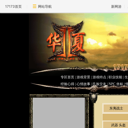
17173首页
网站导航
新网游
专区首页
|
游戏背景
|
游戏特点
|
职业技能
|
经验心得 | 心情故事 |
氏族交友
|
NPC 坐标
|
东夷战士
武器
头盔