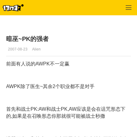
专区_《华夏II》
>
暗巫经验
>
正文
暗巫~PK的强者
2007-08-23
Alien
前面有人说的AWPK不一定赢
AWPK除了医生~其余2个职业都不是对手
首先和战士PK:AW和战士PK,AW应该是会在诅咒形态下
的,如果是在召唤形态你那就很可能被战士秒撒