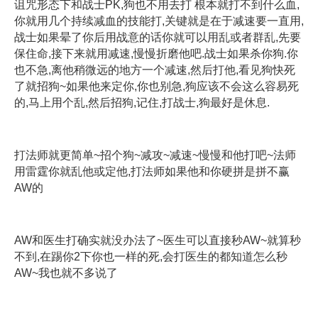
诅咒形态下和战士PK,狗也不用去打 根本就打不到什么血,
你就用几个持续减血的技能打,关键就是在于减速要一直用,
战士如果晕了你后用战意的话你就可以用乱或者群乱,先要
保住命,接下来就用减速,慢慢折磨他吧.战士如果杀你狗.你
也不急,离他稍微远的地方一个减速,然后打他,看见狗快死
了就招狗~如果他来定你,你也别急,狗应该不会这么容易死
的,马上用个乱,然后招狗,记住,打战士,狗最好是休息.
打法师就更简单~招个狗~减攻~减速~慢慢和他打吧~法师
用雷霆你就乱他或定他,打法师如果他和你硬拼是拼不赢
AW的
AW和医生打确实就没办法了~医生可以直接秒AW~就算秒
不到,在踢你2下你也一样的死,会打医生的都知道怎么秒
AW~我也就不多说了